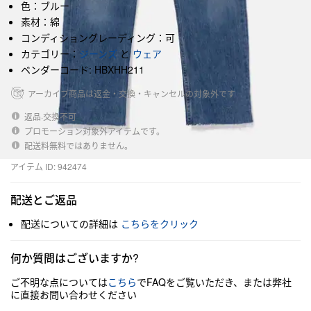
色：ブルー
素材：綿
コンディショングレーディング：可
カテゴリー：
ジーンズ
と
ウェア
ベンダーコード: HBXHH211
アーカイブ商品は返金・交換・キャンセルの対象外です
返品·交換不可
プロモーション対象外アイテムです。
配送料無料ではありません。
アイテム ID: 942474
配送とご返品
配送についての詳細は
こちらをクリック
何か質問はございますか?
ご不明な点については
こちら
でFAQをご覧いただき、または弊社
に直接お問い合わせください