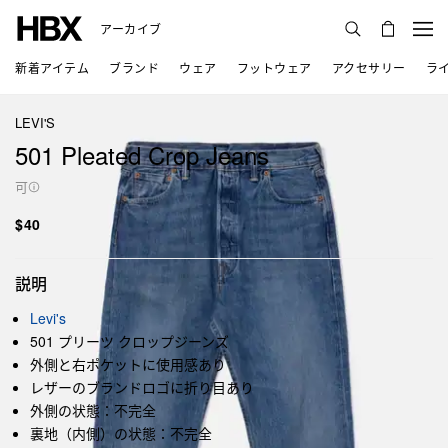
アーカイブ
新着アイテム
ブランド
ウェア
フットウェア
アクセサリー
ラ
LEVI'S
501 Pleated Crop Jeans
可
$40
説明
Levi's
501 プリーツ クロップジーンズ
外側と右ポケットに使用感あり
レザーのブランドロゴに折り目あり
外側の状態：不完全
裏地（内側）の状態：不完全