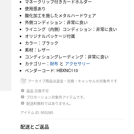
マネークリップ付きカードホルダー
使用感あり
酸化加工を施したメタルハードウェア
外側コンディション：非常に良い
ライニング（内側）コンディション：非常に良い
オリジナルパッケージ付属
カラー：ブラック
素材：レザー
コンディショングレーディング：非常に良い
カテゴリー：
財布
と
アクセサリー
ベンダーコード: HBXNC110
アーカイブ商品は返金・交換・キャンセルの対象外です
返品·交換不可
プロモーション対象外アイテムです。
配送料無料ではありません。
アイテム ID: 955285
配送とご返品