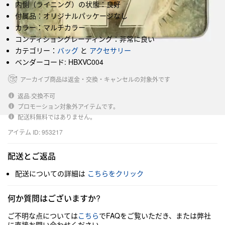
内側（ライニング）の状態：良好
付属品：オリジナルパッケージなし
カラー：マルチカラー
コンディショングレーディング：非常に良い
カテゴリー：
バッグ
と
アクセサリー
ベンダーコード: HBXVC004
アーカイブ商品は返金・交換・キャンセルの対象外です
返品·交換不可
プロモーション対象外アイテムです。
配送料無料ではありません。
アイテム ID: 953217
配送とご返品
配送についての詳細は
こちらをクリック
何か質問はございますか?
ご不明な点については
こちら
でFAQをご覧いただき、または弊社
に直接お問い合わせください