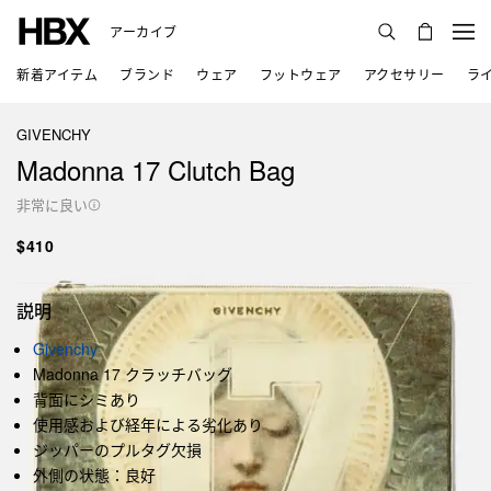
アーカイブ
新着アイテム
ブランド
ウェア
フットウェア
アクセサリー
ラ
GIVENCHY
Madonna 17 Clutch Bag
非常に良い
$410
説明
Givenchy
Madonna 17 クラッチバッグ
背面にシミあり
使用感および経年による劣化あり
ジッパーのプルタグ欠損
外側の状態：良好