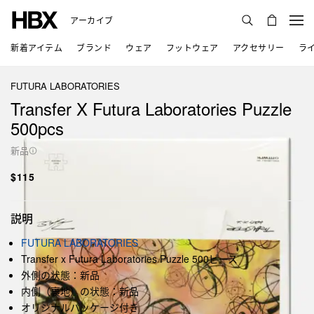
アーカイブ
新着アイテム
ブランド
ウェア
フットウェア
アクセサリー
ラ
FUTURA LABORATORIES
Transfer X Futura Laboratories Puzzle
500pcs
新品
$115
説明
FUTURA LABORATORIES
Transfer x Futura Laboratories Puzzle 500ピース
外側の状態：新品
内側（裏地）の状態：新品
オリジナルパッケージ付き