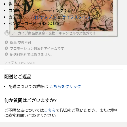
色：イエロー
コンディショングレーディング：新品
カテゴリー：
コレクタブル
と
ライフスタイル
ベンダーコード: HBXDC135
アーカイブ商品は返金・交換・キャンセルの対象外です
返品·交換不可
プロモーション対象外アイテムです。
配送料無料ではありません。
アイテム ID: 952963
配送とご返品
配送についての詳細は
こちらをクリック
何か質問はございますか?
ご不明な点については
こちら
でFAQをご覧いただき、または弊社
に直接お問い合わせください