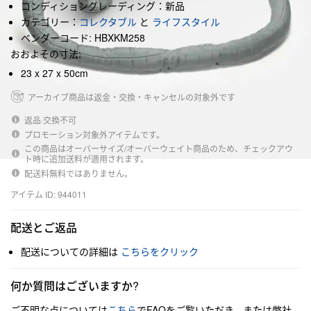
コンディショングレーディング：新品
カテゴリー：
コレクタブル
と
ライフスタイル
ベンダーコード: HBXKM258
おおよその寸法:
23 x 27 x 50cm
アーカイブ商品は返金・交換・キャンセルの対象外です
返品·交換不可
プロモーション対象外アイテムです。
この商品はオーバーサイズ/オーバーウェイト商品のため、チェックアウ
ト時に追加送料が適用されます。
配送料無料ではありません。
アイテム ID: 944011
配送とご返品
配送についての詳細は
こちらをクリック
何か質問はございますか?
ご不明な点については
こちら
でFAQをご覧いただき、または弊社