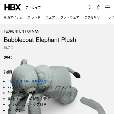
アーカイブ
新着アイテム
ブランド
ウェア
フットウェア
アクセサリー
ラ
FLORENTIJN HOFMAN
Bubblecoat Elephant Plush
新品
$645
説明
FLORENTIJN HOFMAN
バブルコート・エレファントプラッシュ
外側の状態：新品
裏地（内側）の状態：新品
オリジナルボックス付き
色：グレー