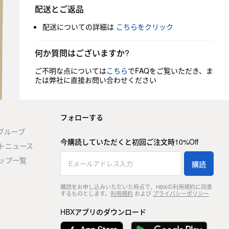
配送とご返品
配送についての詳細は
こちらをクリック
何か質問はございますか?
ご不明な点については
こちら
でFAQをご覧いただき、ま
たは弊社に直接お問い合わせください
フォローする
stグループ
今購読していただくと初回ご注文時10%Off
トニュース
ップ一覧
購読
購読をお申し込みいただいた時点で、HBXの利用規約に同意
するものとします。
利用規約
および
プライバシーポリシー
HBXアプリのダウンロード