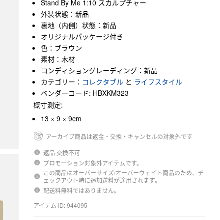
Stand By Me 1:10 スカルプチャー
外装状態：新品
裏地（内側）状態：新品
オリジナルパッケージ付き
色：ブラウン
素材：木材
コンディショングレーディング：新品
カテゴリー：
コレクタブル
と
ライフスタイル
ベンダーコード: HBXKM323
概寸測定:
13 × 9 × 9cm
アーカイブ商品は返金・交換・キャンセルの対象外です
返品·交換不可
プロモーション対象外アイテムです。
この商品はオーバーサイズ/オーバーウェイト商品のため、チ
ェックアウト時に追加送料が適用されます。
配送料無料ではありません。
アイテム ID: 944095