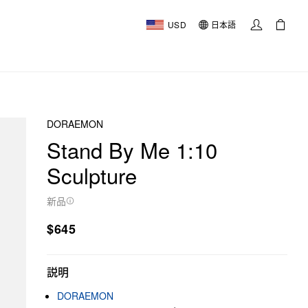
USD
日本語
DORAEMON
Stand By Me 1:10
Sculpture
新品
$645
説明
DORAEMON