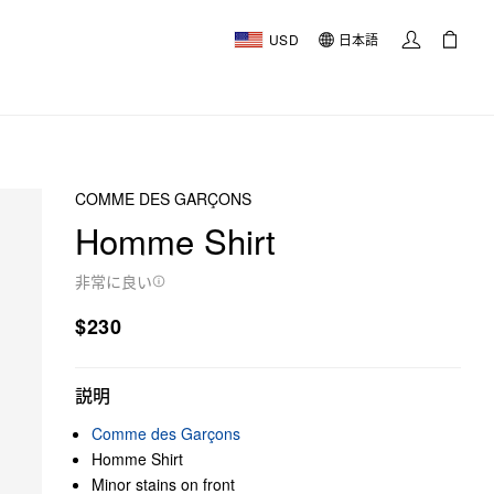
USD
日本語
COMME DES GARÇONS
Homme Shirt
非常に良い
$230
説明
Comme des Garçons
Homme Shirt
Minor stains on front