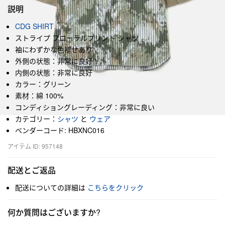
説明
CDG SHIRT
ストライプ フローラルプリント シャツ
袖にわずかな色褪せあり
外側の状態：非常に良好
内側の状態：非常に良好
カラー：グリーン
素材：綿 100%
コンディショングレーディング：非常に良い
カテゴリー：
シャツ
と
ウェア
ベンダーコード: HBXNC016
アイテム ID: 957148
配送とご返品
配送についての詳細は
こちらをクリック
何か質問はございますか?