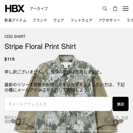
アーカイブ
新着アイテム
ブランド
ウェア
フットウェア
アクセサリー
ラ
CDG SHIRT
Stripe Floral Print Shirt
$115
申し訳ございません、こちらの商品は完売しました。
最新のリリース情報やお知らせをいち早く入手したい方は、下記
の欄にメールアドレスを入力して登録しよう。
購読
購読をお申し込みいただいた時点で、HBXの利用規約に同意するものとします。
利用
規約
および
プライバシーポリシー