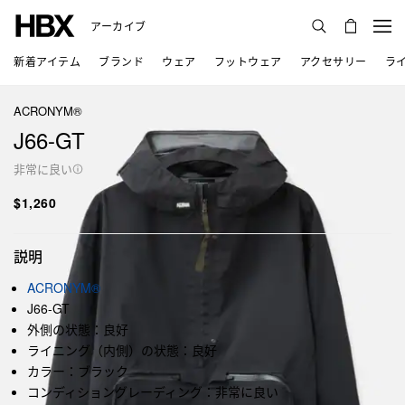
アーカイブ
新着アイテム
ブランド
ウェア
フットウェア
アクセサリー
ラ
ACRONYM®
J66-GT
非常に良い
$1,260
説明
ACRONYM®
J66-GT
外側の状態：良好
ライニング（内側）の状態：良好
カラー：ブラック
コンディショングレーディング：非常に良い