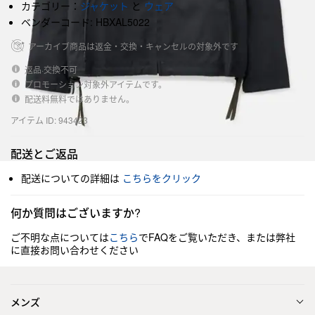
カテゴリー：
ジャケット
と
ウェア
ベンダーコード: HBXAL5022
アーカイブ商品は返金・交換・キャンセルの対象外です
返品·交換不可
プロモーション対象外アイテムです。
配送料無料ではありません。
アイテム ID: 943423
配送とご返品
配送についての詳細は
こちらをクリック
何か質問はございますか?
ご不明な点については
こちら
でFAQをご覧いただき、または弊社
に直接お問い合わせください
メンズ