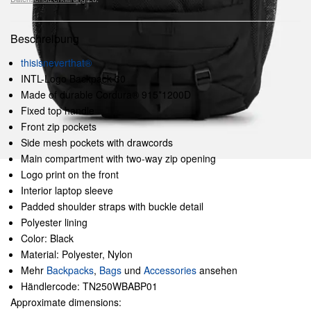
Beschreibung
thisisneverthat®
INTL-Logo Backpack 30
Made of durable Cordura® 915*1200D
Fixed top handle
Front zip pockets
Side mesh pockets with drawcords
Main compartment with two-way zip opening
Logo print on the front
Interior laptop sleeve
Padded shoulder straps with buckle detail
Polyester lining
Color: Black
Material: Polyester, Nylon
Mehr
Backpacks
,
Bags
und
Accessories
ansehen
Händlercode: TN250WBABP01
Approximate dimensions: