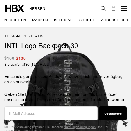
HERREN
NEUHEITEN
MARKEN
KLEIDUNG
SCHUHE
ACCESSOIRES
THISISNEVERTHAT®
INTL-Logo Backpack 30
$160
$130
Sie sparen: $30 (19% Rabatt)
Entschuldigung, dieses Produkt ist derzeit nicht mehr verfügbar,
da es ausverkauft ist.
Geben Sie Ihre E-Mail-Adresse unten ein, um als Erster über
unsere neuesten Drops und Ankündigungen informiert zu werden.
Abonnieren
Mit Der Anmeldung Stimmen Sie Unseren
Nutzungsbedingungen
Und Der
Datenschutzerklärung
Zu.