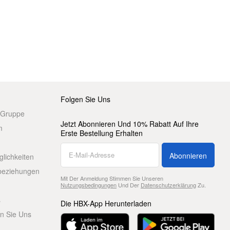
Folgen Sie Uns
 Gruppe
Jetzt Abonnieren Und 10% Rabatt Auf Ihre
m
Erste Bestellung Erhalten
Abonnieren
glichkeiten
beziehungen
Mit Der Anmeldung Stimmen Sie Unseren
Nutzungsbedingungen
Und Der
Datenschutzerklärung
Zu.
s
Die HBX-App Herunterladen
en Sie Uns