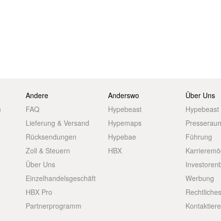
Andere
Anderswo
Über Uns
n
FAQ
Hypebeast
Hypebeast
Lieferung & Versand
Hypemaps
Presserau
Rücksendungen
Hypebae
Führung
Zoll & Steuern
HBX
Karrieremö
Über Uns
Investoren
Einzelhandelsgeschäft
Werbung
HBX Pro
Rechtliche
Partnerprogramm
Kontaktier