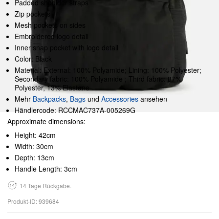
Padded shoulder straps
Zip pockets
Mesh pockets on sides
Embroidered logo detail
Inner snap pocket with logo detail
Color: Black
Material: External: 100% Polyamide; Lining: 100% Polyester;
Secondary fabric: 100% Polyamide ; Third fabric: 87%
Polyester, 13% Elastane
Mehr
Backpacks
,
Bags
und
Accessories
ansehen
Händlercode: RCCMAC737A-005269G
Approximate dimensions:
Height: 42cm
Width: 30cm
Depth: 13cm
Handle Length: 3cm
14 Tage Rückgabe.
Produkt-ID: 939684