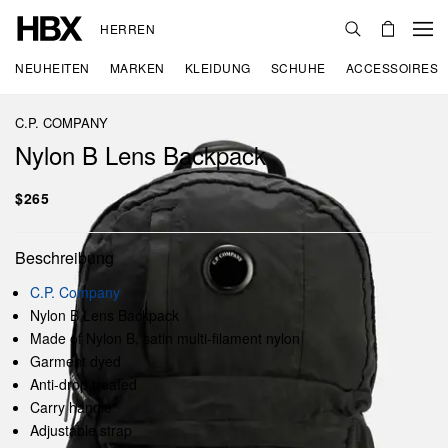
HERREN
NEUHEITEN
MARKEN
KLEIDUNG
SCHUHE
ACCESSOIRES
C.P. COMPANY
Nylon B Lens Backpack
$265
Beschreibung
C.P. Company
Nylon B Lens Backpack
Made of Nylon B, satin multi-filament nylon
Garment dyed
Anti-drop treated
Carry handle
Adjustable strap