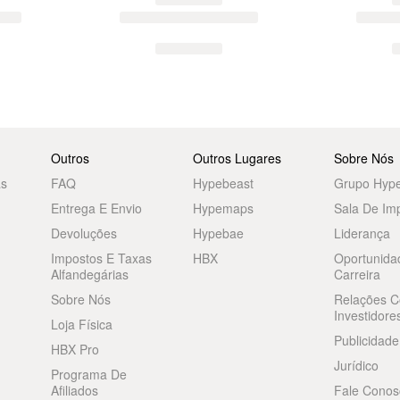
Outros
Outros Lugares
Sobre Nós
as
FAQ
Hypebeast
Grupo Hyp
Entrega E Envio
Hypemaps
Sala De Im
Devoluções
Hypebae
Liderança
Impostos E Taxas
HBX
Oportunida
Alfandegárias
Carreira
Sobre Nós
Relações 
Investidore
Loja Física
Publicidade
HBX Pro
Jurídico
Programa De
Afiliados
Fale Conos