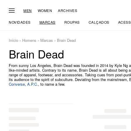
MEN
WOMEN
ARCHIVES
NOVIDADES
MARCAS
ROUPAS
CALÇADOS
ACESS
Início
Homens
Marcas
Brain Dead
Brain Dead
From sunny Los Angeles, Brain Dead was founded in 2014 by Kyle Ng a
like-minded artists. Contrary to its name, Brain Dead is all about being 
range of apparel, footwear, and accessories. Taking cues from post-pu
its audience to the spirit of subculture. Deviating from the mainstream, B
Converse
,
A.P.C.
, to name a few.