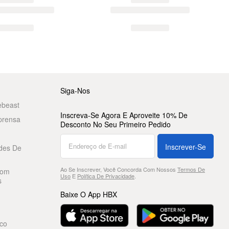
Siga-Nos
ebeast
Inscreva-Se Agora E Aproveite 10% De
prensa
Desconto No Seu Primeiro Pedido
Inscrever-Se
des De
Ao Se Inscrever, Você Concorda Com Nossos
Termos De
Com
Uso
E
Política De Privacidade
.
s
Baixe O App HBX
co