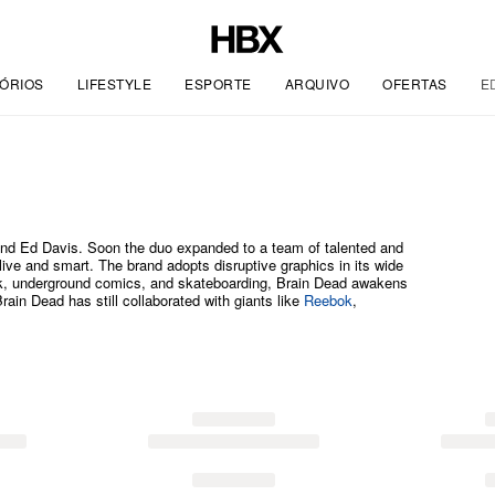
ÓRIOS
LIFESTYLE
ESPORTE
ARQUIVO
OFERTAS
E
nd Ed Davis. Soon the duo expanded to a team of talented and
alive and smart. The brand adopts disruptive graphics in its wide
nk, underground comics, and skateboarding, Brain Dead awakens
rain Dead has still collaborated with giants like
Reebok
,