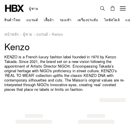
ผู้ชาย
สินค้าใหม่
แบรนด์
เสื้อผ้า
รองเท้า
เครื่องประดับ
ไลฟ์สไตล์
แอ
หน้าหลัก
ผู้ชาย
แบรนด์
Kenzo
Kenzo
KENZO is a French luxury fashion label founded in 1970 by Kenzo
Takada. Since 2021, the brand set on a new vision following the
appointment of Artistic Director NIGO®. Encompassing Takada’s
original heritage with NIGO's proficiency in street culture, KENZO’s
‘REAL TO WEAR’ collection uplifts the classic KENZO DNA with
contemporary silhouettes and cuts. The Maison’s original values are re-
interpreted through NIGO's innovative eyes, creating ‘real’ coveted
pieces that place no labels or limits on fashion.