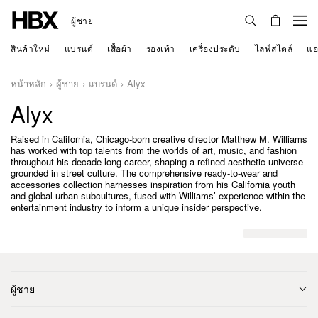
ผู้ชาย
สินค้าใหม่
แบรนด์
เสื้อผ้า
รองเท้า
เครื่องประดับ
ไลฟ์สไตล์
แอ
หน้าหลัก
ผู้ชาย
แบรนด์
Alyx
Alyx
Raised in California, Chicago-born creative director Matthew M. Williams
has worked with top talents from the worlds of art, music, and fashion
throughout his decade-long career, shaping a refined aesthetic universe
grounded in street culture. The comprehensive ready-to-wear and
accessories collection harnesses inspiration from his California youth
and global urban subcultures, fused with Williams’ experience within the
entertainment industry to inform a unique insider perspective.
ผู้ชาย