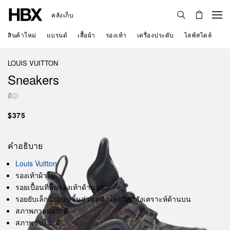
คลังเก็บ
สินค้าใหม่
แบรนด์
เสื้อผ้า
รองเท้า
เครื่องประดับ
ไลฟ์สไตล์
LOUIS VUITTON
Sneakers
ดี
$375
คำอธิบาย
Louis Vuitton
รองเท้าผ้าใบ
รอยเปื้อนที่พื้นรองเท้าด้านนอก
รอยยับเล็กน้อยบนชิ้นส่วนหนังและวัสดุสังเคราะห์ด้านบน
สภาพภายนอก: ดี
สภาพซับใน: ดี