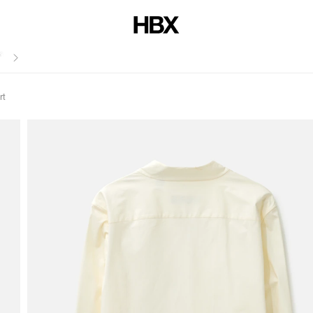
สไตล์
rt