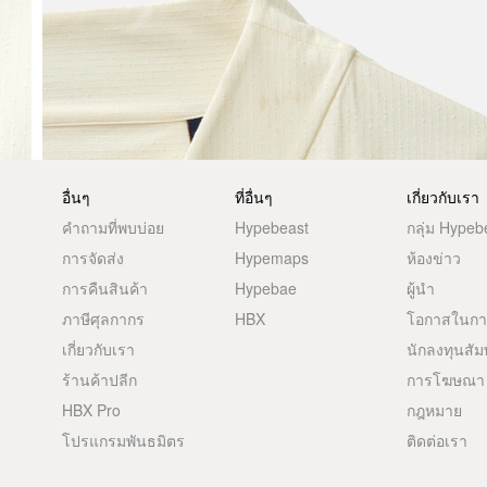
อื่นๆ
ที่อื่นๆ
เกี่ยวกับเรา
คำถามที่พบบ่อย
Hypebeast
กลุ่ม Hypeb
การจัดส่ง
Hypemaps
ห้องข่าว
การคืนสินค้า
Hypebae
ผู้นำ
ภาษีศุลกากร
HBX
โอกาสในก
เกี่ยวกับเรา
นักลงทุนสัม
ร้านค้าปลีก
การโฆษณา
HBX Pro
กฎหมาย
โปรแกรมพันธมิตร
ติดต่อเรา