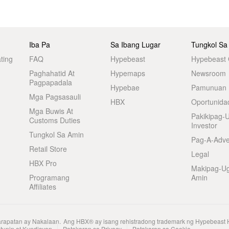
Iba Pa
Sa Ibang Lugar
Tungkol Sa
ting
FAQ
Hypebeast
Hypebeast
Paghahatid At
Hypemaps
Newsroom
Pagpapadala
Hypebae
Pamunuan
Mga Pagsasauli
HBX
Oportunida
Mga Buwis At
Pakikipag-
Customs Duties
Investor
Tungkol Sa Amin
Pag-A-Adve
Retail Store
Legal
HBX Pro
Makipag-U
Programang
Amin
Affiliates
arapatan ay Nakalaan.
Ang HBX® ay isang rehistradong trademark ng Hypebeast 
tunin at Kundisyon
Patakaran sa Privacy
Patakaran sa Cookie