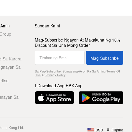
 Amin
Sundan Kami
 Group
Mag-Subscribe Ngayon At Makakuha Ng 10%
Discount Sa Una Mong Order
Mag-Subscribe
d Sa Karera
Ugnayan Sa
Sa Pag-Subscribe, Sumasang-Ayon Ka Sa Aming
Terms Of
Use
At
Privacy Policy
.
rtise
I-Download Ang HBX App
gnayan Sa
Hong Kong Ltd.
USD
Filipino