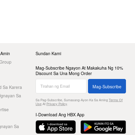
 Amin
Sundan Kami
 Group
Mag-Subscribe Ngayon At Makakuha Ng 10%
Discount Sa Una Mong Order
Mag-Subscribe
d Sa Karera
Ugnayan Sa
Sa Pag-Subscribe, Sumasang-Ayon Ka Sa Aming
Terms Of
Use
At
Privacy Policy
.
rtise
I-Download Ang HBX App
gnayan Sa