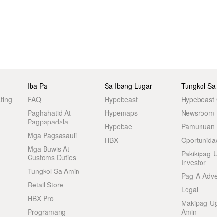
Iba Pa
Sa Ibang Lugar
Tungkol Sa
ting
FAQ
Hypebeast
Hypebeast
Paghahatid At
Hypemaps
Newsroom
Pagpapadala
Hypebae
Pamunuan
Mga Pagsasauli
HBX
Oportunida
Mga Buwis At
Pakikipag-
Customs Duties
Investor
Tungkol Sa Amin
Pag-A-Adve
Retail Store
Legal
HBX Pro
Makipag-U
Programang
Amin