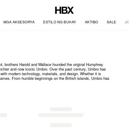
MGA AKSESORYA
ESTILO NG BUHAY
AKTIBO
SALE
J
24, brothers Harold and Wallace founded the original Humphrey
unchier and now iconic Umbro. Over the past century, Umbro has
 with modern technology, materials, and design. Whether it is
ll games. From humble beginnings on the British islands, Umbro has