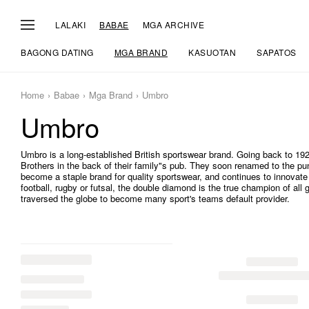
LALAKI
BABAE
MGA ARCHIVE
BAGONG DATING
MGA BRAND
KASUOTAN
SAPATOS
Home
Babae
Mga Brand
Umbro
Umbro
Umbro is a long-established British sportswear brand. Going back to 19
Brothers in the back of their family"s pub. They soon renamed to the p
become a staple brand for quality sportswear, and continues to innovate
football, rugby or futsal, the double diamond is the true champion of a
traversed the globe to become many sport's teams default provider.