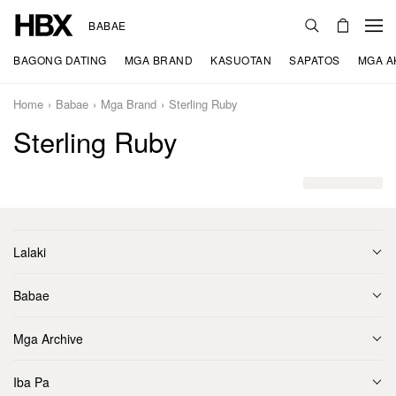
BABAE
BAGONG DATING
MGA BRAND
KASUOTAN
SAPATOS
MGA A
Home
Babae
Mga Brand
Sterling Ruby
Sterling Ruby
Lalaki
Babae
Mga Archive
Iba Pa