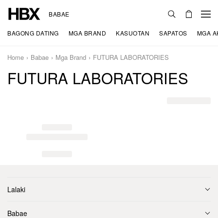
BABAE
BAGONG DATING
MGA BRAND
KASUOTAN
SAPATOS
MGA A
Home
Babae
Mga Brand
FUTURA LABORATORIES
FUTURA LABORATORIES
Lalaki
Babae