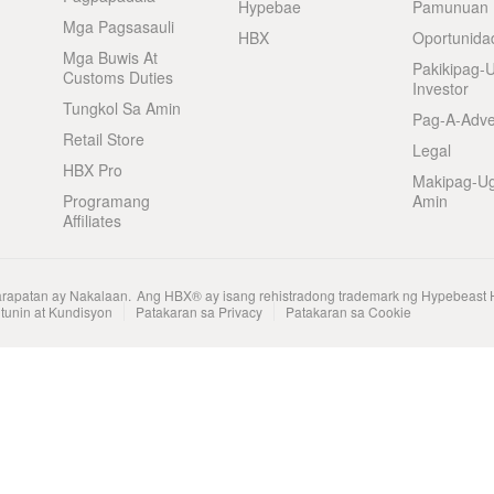
Hypebae
Pamunuan
Mga Pagsasauli
HBX
Oportunida
Mga Buwis At
Pakikipag-
Customs Duties
Investor
Tungkol Sa Amin
Pag-A-Adve
Retail Store
Legal
HBX Pro
Makipag-U
Programang
Amin
Affiliates
arapatan ay Nakalaan.
Ang HBX® ay isang rehistradong trademark ng Hypebeast 
tunin at Kundisyon
Patakaran sa Privacy
Patakaran sa Cookie