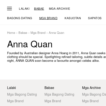
LALAKI
BABAE
MGA ARCHIVE
BAGONG DATING
MGA BRAND
KASUOTAN
SAPATOS
Home
Babae
Mga Brand
Anna Quan
Anna Quan
Founded by Australian designer Anna Hoang in 2011, Anna Quan seeks to
clothing should be special. Spotlighting refined tailoring, subtle details a
night, ANNA QUAN soon become a favourite amongst celebs alike.
Lalaki
Babae
Mga Archive
Mga Bagong Dating
Mga Bagong Dating
Mga Bagong Da
Mga Brand
Mga Brand
Mga Brand