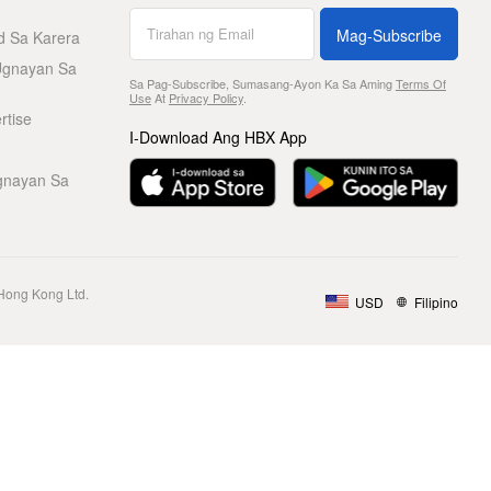
Mag-Subscribe
d Sa Karera
Ugnayan Sa
Sa Pag-Subscribe, Sumasang-Ayon Ka Sa Aming
Terms Of
Use
At
Privacy Policy
.
rtise
I-Download Ang HBX App
gnayan Sa
Hong Kong Ltd.
USD
Filipino