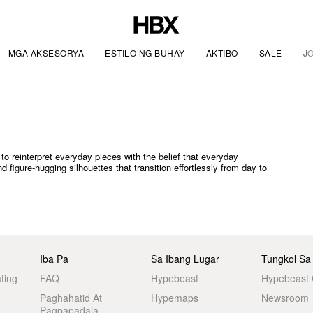
MGA AKSESORYA
ESTILO NG BUHAY
AKTIBO
SALE
J
 reinterpret everyday pieces with the belief that everyday
nd figure-hugging silhouettes that transition effortlessly from day to
Iba Pa
Sa Ibang Lugar
Tungkol Sa
ting
FAQ
Hypebeast
Hypebeast
Paghahatid At
Hypemaps
Newsroom
Pagpapadala