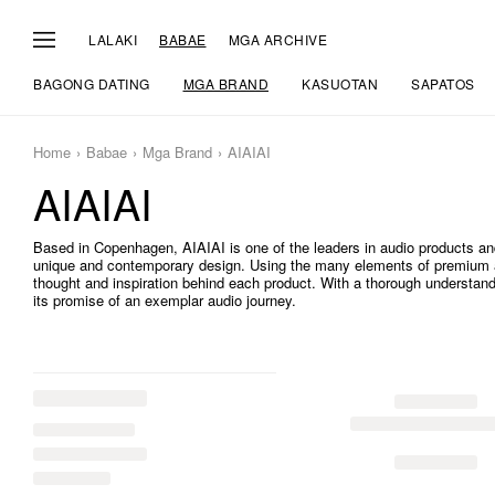
LALAKI
BABAE
MGA ARCHIVE
BAGONG DATING
MGA BRAND
KASUOTAN
SAPATOS
Home
Babae
Mga Brand
AIAIAI
AIAIAI
Based in Copenhagen, AIAIAI is one of the leaders in audio products a
unique and contemporary design. Using the many elements of premium au
thought and inspiration behind each product. With a thorough understand
its promise of an exemplar audio journey.