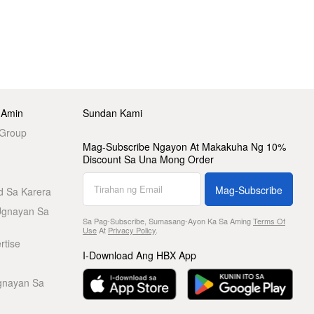
 Amin
Sundan Kami
 Group
Mag-Subscribe Ngayon At Makakuha Ng 10%
Discount Sa Una Mong Order
Mag-Subscribe
d Sa Karera
Ugnayan Sa
Sa Pag-Subscribe, Sumasang-Ayon Ka Sa Aming
Terms Of
Use
At
Privacy Policy
.
rtise
I-Download Ang HBX App
gnayan Sa