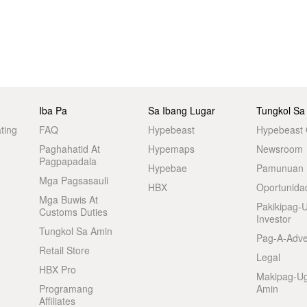
Iba Pa
Sa Ibang Lugar
Tungkol Sa
ting
FAQ
Hypebeast
Hypebeast
Paghahatid At
Hypemaps
Newsroom
Pagpapadala
Hypebae
Pamunuan
Mga Pagsasauli
HBX
Oportunida
Mga Buwis At
Pakikipag-
Customs Duties
Investor
Tungkol Sa Amin
Pag-A-Adve
Retail Store
Legal
HBX Pro
Makipag-U
Programang
Amin
Affiliates