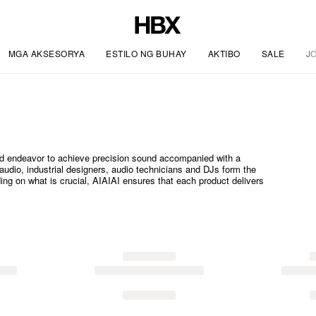
MGA AKSESORYA
ESTILO NG BUHAY
AKTIBO
SALE
J
nd endeavor to achieve precision sound accompanied with a
dio, industrial designers, audio technicians and DJs form the
ing on what is crucial, AIAIAI ensures that each product delivers