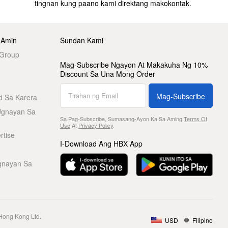
tingnan kung paano kami direktang makokontak.
 Amin
Sundan Kami
 Group
Mag-Subscribe Ngayon At Makakuha Ng 10%
Discount Sa Una Mong Order
Mag-Subscribe
d Sa Karera
Ugnayan Sa
Sa Pag-Subscribe, Sumasang-Ayon Ka Sa Aming
Terms Of
Use
At
Privacy Policy
.
rtise
I-Download Ang HBX App
gnayan Sa
Hong Kong Ltd.
USD
Filipino