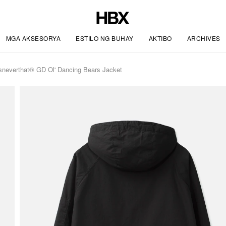
MGA AKSESORYA
ESTILO NG BUHAY
AKTIBO
ARCHIVES
sneverthat® GD Ol' Dancing Bears Jacket