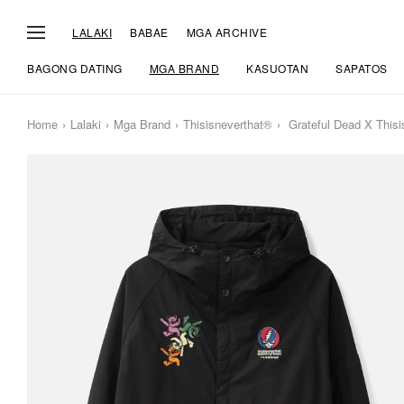
LALAKI
BABAE
MGA ARCHIVE
BAGONG DATING
MGA BRAND
KASUOTAN
SAPATOS
Home
Lalaki
Mga Brand
Thisisneverthat®
Grateful Dead X Thisi