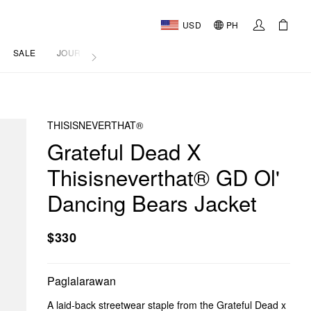
USD
PH
SALE
JOURNAL
THISISNEVERTHAT®
Grateful Dead X
Thisisneverthat® GD Ol'
Dancing Bears Jacket
$330
Paglalarawan
A laid-back streetwear staple from the Grateful Dead x