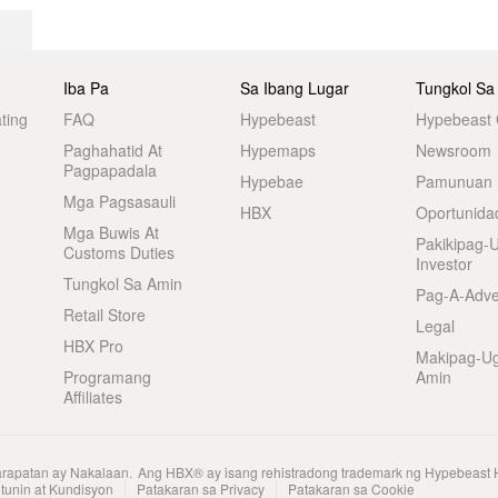
Iba Pa
Sa Ibang Lugar
Tungkol Sa
ting
FAQ
Hypebeast
Hypebeast
Paghahatid At
Hypemaps
Newsroom
Pagpapadala
Hypebae
Pamunuan
Mga Pagsasauli
HBX
Oportunida
Mga Buwis At
Pakikipag-
Customs Duties
Investor
Tungkol Sa Amin
Pag-A-Adve
Retail Store
Legal
HBX Pro
Makipag-U
Programang
Amin
Affiliates
arapatan ay Nakalaan.
Ang HBX® ay isang rehistradong trademark ng Hypebeast 
tunin at Kundisyon
Patakaran sa Privacy
Patakaran sa Cookie