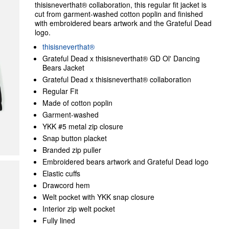
thisisneverthat® collaboration, this regular fit jacket is
cut from garment-washed cotton poplin and finished
with embroidered bears artwork and the Grateful Dead
logo.
thisisneverthat®
Grateful Dead x thisisneverthat® GD Ol' Dancing
Bears Jacket
Grateful Dead x thisisneverthat® collaboration
Regular Fit
Made of cotton poplin
Garment-washed
YKK #5 metal zip closure
Snap button placket
Branded zip puller
Embroidered bears artwork and Grateful Dead logo
Elastic cuffs
Drawcord hem
Welt pocket with YKK snap closure
Interior zip welt pocket
Fully lined