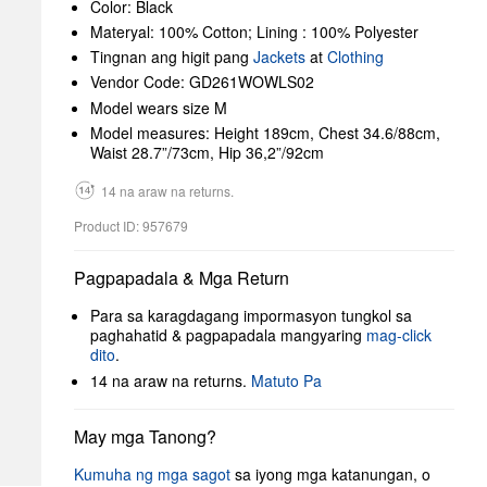
Color: Black
Materyal: 100% Cotton; Lining : 100% Polyester
Tingnan ang higit pang
Jackets
at
Clothing
Vendor Code: GD261WOWLS02
Model wears size M
Model measures: Height 189cm, Chest 34.6/88cm,
Waist 28.7”/73cm, Hip 36,2”/92cm
14 na araw na returns.
Product ID: 957679
Pagpapadala & Mga Return
Para sa karagdagang impormasyon tungkol sa
paghahatid & pagpapadala mangyaring
mag-click
dito
.
14 na araw na returns.
Matuto Pa
May mga Tanong?
Kumuha ng mga sagot
sa iyong mga katanungan, o