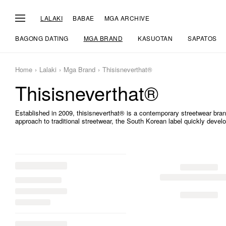
LALAKI
BABAE
MGA ARCHIVE
BAGONG DATING
MGA BRAND
KASUOTAN
SAPATOS
Home
Lalaki
Mga Brand
Thisisneverthat®
Thisisneverthat®
Established in 2009, thisisneverthat® is a contemporary streetwear bra
approach to traditional streetwear, the South Korean label quickly develo