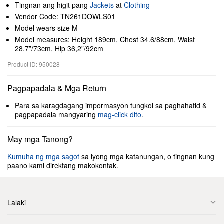
Tingnan ang higit pang
Jackets
at
Clothing
Vendor Code: TN261DOWLS01
Model wears size M
Model measures: Height 189cm, Chest 34.6/88cm, Waist
28.7”/73cm, Hip 36,2”/92cm
Product ID: 950028
Pagpapadala & Mga Return
Para sa karagdagang impormasyon tungkol sa paghahatid &
pagpapadala mangyaring
mag-click dito
.
May mga Tanong?
Kumuha ng mga sagot
sa iyong mga katanungan, o tingnan kung
paano kami direktang makokontak.
Lalaki