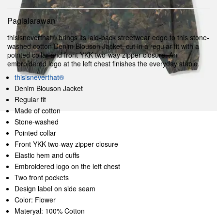
Paglalarawan
thisisneverthat® brings its laid-back streetwear edge to this stone-
washed cotton Denim Blouson Jacket, cut in a regular fit with a
pointed collar and front YKK two-way zipper closure. An
embroidered logo at the left chest finishes the everyday staple.
thisisneverthat®
Denim Blouson Jacket
Regular fit
Made of cotton
Stone-washed
Pointed collar
Front YKK two-way zipper closure
Elastic hem and cuffs
Embroidered logo on the left chest
Two front pockets
Design label on side seam
Color: Flower
Materyal: 100% Cotton