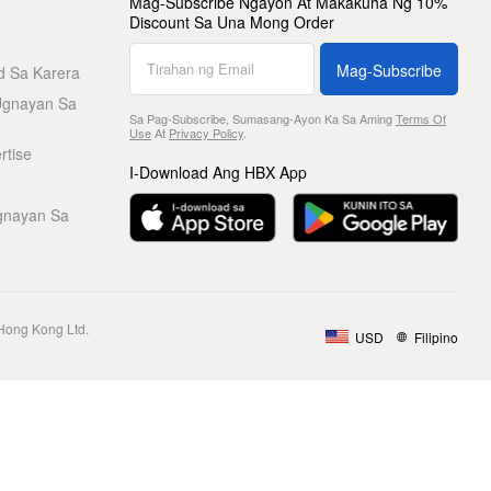
Mag-Subscribe Ngayon At Makakuha Ng 10%
Discount Sa Una Mong Order
Mag-Subscribe
d Sa Karera
Ugnayan Sa
Sa Pag-Subscribe, Sumasang-Ayon Ka Sa Aming
Terms Of
Use
At
Privacy Policy
.
rtise
I-Download Ang HBX App
gnayan Sa
Hong Kong Ltd.
USD
Filipino