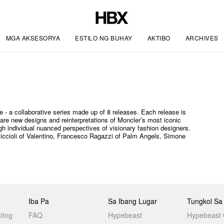
MGA AKSESORYA
ESTILO NG BUHAY
AKTIBO
ARCHIVES
e - a collaborative series made up of 8 releases. Each release is
s are new designs and reinterpretations of Moncler’s most iconic
gh individual nuanced perspectives of visionary fashion designers.
Piccioli of Valentino, Francesco Ragazzi of Palm Angels, Simone
Iba Pa
Sa Ibang Lugar
Tungkol Sa
ting
FAQ
Hypebeast
Hypebeast