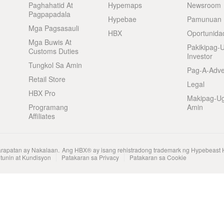
Paghahatid At
Hypemaps
Newsroom
Pagpapadala
Hypebae
Pamunuan
Mga Pagsasauli
HBX
Oportunida
Mga Buwis At
Pakikipag-
Customs Duties
Investor
Tungkol Sa Amin
Pag-A-Adve
Retail Store
Legal
HBX Pro
Makipag-U
Programang
Amin
Affiliates
arapatan ay Nakalaan.
Ang HBX® ay isang rehistradong trademark ng Hypebeast 
tunin at Kundisyon
Patakaran sa Privacy
Patakaran sa Cookie