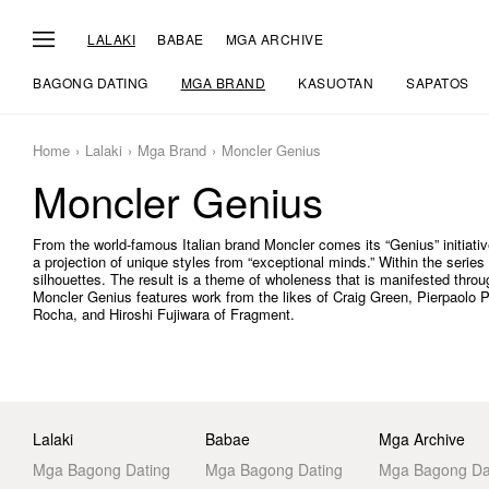
LALAKI
BABAE
MGA ARCHIVE
BAGONG DATING
MGA BRAND
KASUOTAN
SAPATOS
Home
Lalaki
Mga Brand
Moncler Genius
Moncler Genius
From the world-famous Italian brand Moncler comes its “Genius” initiativ
a projection of unique styles from “exceptional minds.” Within the serie
silhouettes. The result is a theme of wholeness that is manifested throu
Moncler Genius features work from the likes of Craig Green, Pierpaolo 
Rocha, and Hiroshi Fujiwara of Fragment.
Lalaki
Babae
Mga Archive
Mga Bagong Dating
Mga Bagong Dating
Mga Bagong Da