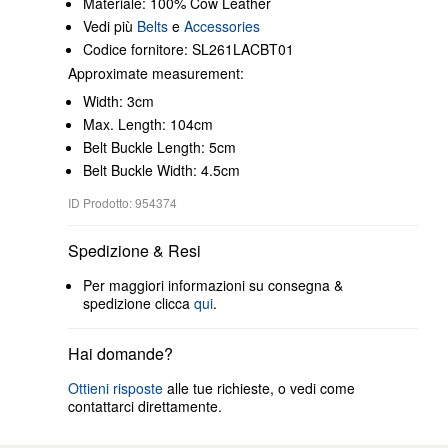
Materiale: 100% Cow Leather
Vedi più
Belts
e
Accessories
Codice fornitore: SL261LACBT01
Approximate measurement:
Width: 3cm
Max. Length: 104cm
Belt Buckle Length: 5cm
Belt Buckle Width: 4.5cm
ID Prodotto: 954374
Spedizione & Resi
Per maggiori informazioni su consegna &
spedizione clicca
qui
.
Hai domande?
Ottieni risposte
alle tue richieste, o vedi come
contattarci direttamente.