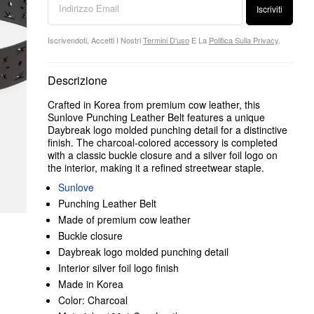
Iscriviti
Iscrivendoti, Accetti I Nostri
Termini D'uso
E La
Politica Sulla Privacy
.
Descrizione
Crafted in Korea from premium cow leather, this
Sunlove Punching Leather Belt features a unique
Daybreak logo molded punching detail for a distinctive
finish. The charcoal-colored accessory is completed
with a classic buckle closure and a silver foil logo on
the interior, making it a refined streetwear staple.
Sunlove
Punching Leather Belt
Made of premium cow leather
Buckle closure
Daybreak logo molded punching detail
Interior silver foil logo finish
Made in Korea
Color: Charcoal