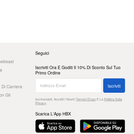
Seguici
pebeast
Iscriviti Ora E Goditi Il 10% Di Sconto Sul Tuo
a
Primo Ordine
Iscriviti
 Di Carriera
on Gli
Iscrivendoti, Accetti I Nostri
Termini D'uso
E La
Politica Sulla
Privacy
.
Scarica L'App HBX