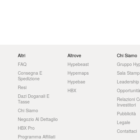
Altri
Altrove
Chi Siamo
FAQ
Hypebeast
Gruppo Hy
Consegna E
Hypemaps
Sala Stamp
Spedizione
Hypebae
Leadership
Resi
HBX
Opportunità
Dazi Doganali E
Relazioni C
Tasse
Investitori
Chi Siamo
Pubblicità
Negozio Al Dettaglio
Legale
HBX Pro
Contattaci
Programma Affiliati