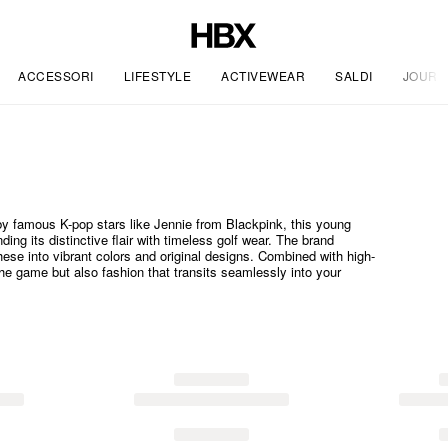
ACCESSORI
LIFESTYLE
ACTIVEWEAR
SALDI
JOURN
by famous K-pop stars like Jennie from Blackpink, this young
ing its distinctive flair with timeless golf wear. The brand
se into vibrant colors and original designs. Combined with high-
the game but also fashion that transits seamlessly into your