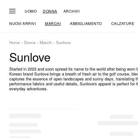
UOMO
DONNA
ARCHIVI
NUOVI ARRIVI
MARCHI
ABBIGLIAMENTO
CALZATURE
Home
Donna
Marchi
Sunlove
Sunlove
Started in 2023 and soon spread its name to the world after being worn 
Korean brand Sunlove brings a breath of fresh air to the golf course, blend
captures the essence of open landscapes and sunny days, translating the
performance fabrics and useful details, Sunlove's apparel is perfect for 
everyday adventures.