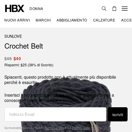
DONNA
NUOVI ARRIVI
MARCHI
ABBIGLIAMENTO
CALZATURE
ACCE
SUNLOVE
Crochet Belt
$65
$40
Risparmi: $25 (38% di Sconto)
Spiacenti, questo prodotto non è attualmente più disponibile
perché è esaurito.
Inserisci il tuo indirizzo email qui sotto per essere il primo a
conoscere i nostri ultimi drop e annunci.
Iscriviti
Iscrivendoti, Accetti I Nostri
Termini D'uso
E La
Politica Sulla Privacy
.