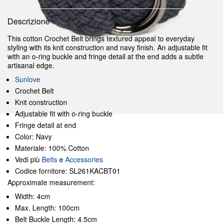
Descrizione
This cotton Crochet Belt brings textured appeal to everyday
styling with its knit construction and navy finish. An adjustable fit
with an o-ring buckle and fringe detail at the end adds a subtle
artisanal edge.
Sunlove
Crochet Belt
Knit construction
Adjustable fit with o-ring buckle
Fringe detail at end
Color: Navy
Materiale: 100% Cotton
Vedi più
Belts
e
Accessories
Codice fornitore: SL261KACBT01
Approximate measurement:
Width: 4cm
Max. Length: 100cm
Belt Buckle Length: 4.5cm