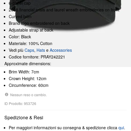
6-panel cap
2008 financial crisis and laurel wreath embroideries on front
Curved brim
Brand logo embroidered on back
Adjustable strap at back
Color: Black
Materiale: 100% Cotton
Vedi più
Caps
,
Hats
e
Accessories
Codice fornitore: PRAY242221
Approximate dimensions:
Brim Width: 7cm
Crown Height: 12cm
Circumference: 60cm
Nessun reso o cambio.
ID Prodotto: 953726
Spedizione & Resi
Per maggiori informazioni su consegna & spedizione clicca
qui
.