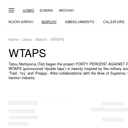
UOMO
DONNA
ARCHIVI
NUOVI ARRIVI
MARCHI
ABBIGLIAMENTO
CALZATURE
Home
Uomo
Marchi
WTAPS
WTAPS
Tetsu Nishiyama (Tet) began the project FORTY PERCENT AGAINST R
WTAPS (pronounced ‘double taps’) is heavily inspired by the military an
‘Trad’, ‘Ivy’ and ‘Preppy’. After collaborations with the likes of Sup
fashion industry.