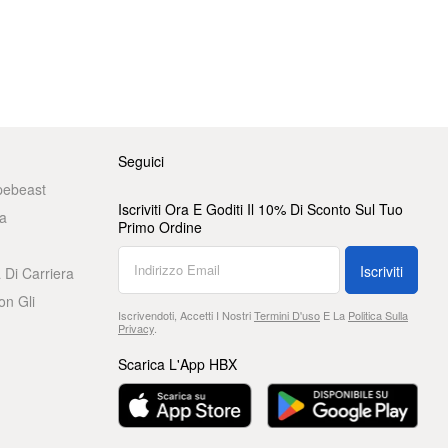
Seguici
pebeast
Iscriviti Ora E Goditi Il 10% Di Sconto Sul Tuo
a
Primo Ordine
Iscriviti
 Di Carriera
on Gli
Iscrivendoti, Accetti I Nostri
Termini D'uso
E La
Politica Sulla
Privacy
.
Scarica L'App HBX