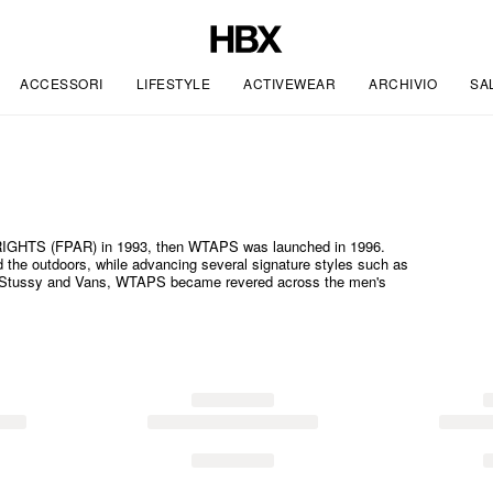
ACCESSORI
LIFESTYLE
ACTIVEWEAR
ARCHIVIO
SA
IGHTS (FPAR) in 1993, then WTAPS was launched in 1996.
d the outdoors, while advancing several signature styles such as
reme, Stussy and Vans, WTAPS became revered across the men's