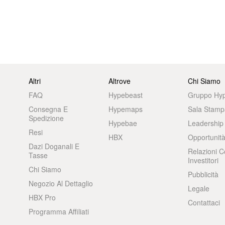
Altri
Altrove
Chi Siamo
FAQ
Hypebeast
Gruppo Hy
Consegna E
Hypemaps
Sala Stamp
Spedizione
Hypebae
Leadership
Resi
HBX
Opportunità
Dazi Doganali E
Relazioni C
Tasse
Investitori
Chi Siamo
Pubblicità
Negozio Al Dettaglio
Legale
HBX Pro
Contattaci
Programma Affiliati