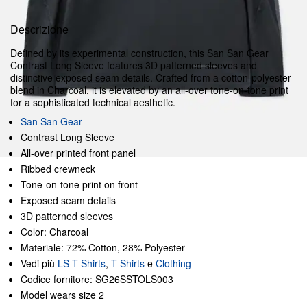
Descrizione
Defined by its experimental construction, this San San Gear
Contrast Long Sleeve features 3D patterned sleeves and
distinctive exposed seam details. Crafted from a cotton-polyester
blend in Charcoal, it is elevated by an all-over tone-on-tone print
for a sophisticated technical aesthetic.
San San Gear
Contrast Long Sleeve
All-over printed front panel
Ribbed crewneck
Tone-on-tone print on front
Exposed seam details
3D patterned sleeves
Color: Charcoal
Materiale: 72% Cotton, 28% Polyester
Vedi più
LS T-Shirts
,
T-Shirts
e
Clothing
Codice fornitore: SG26SSTOLS003
Model wears size 2