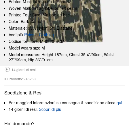
Printed M script logo on left chest
Woven Malbon flag label on left seam
Printed Tour Divot Malbon on back
Color: Bark Camo
Materiale: 95% Nylon, 5% Elastane
Vedi più
Polos
e
Clothing
Codice fornitore: M-9820-BCM
Model wears size M
Model measures: Height 187cm, Chest 35.4”/90cm, Waist
27”/69cm, Hip 36”/91cm
14 giorni di resi.
ID Prodotto: 946258
Spedizione & Resi
Per maggiori informazioni su consegna & spedizione clicca
qui
.
14 giorni di resi.
Scopri di più
Hai domande?