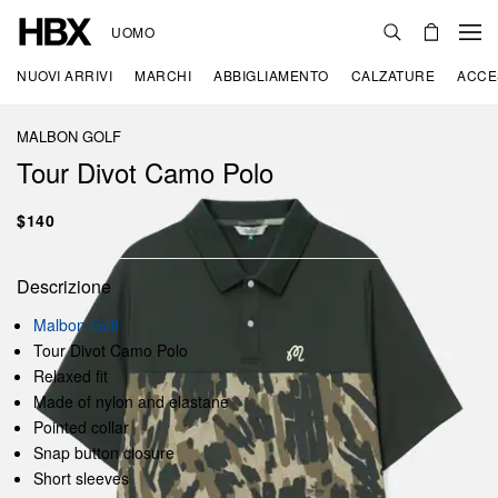
UOMO
NUOVI ARRIVI
MARCHI
ABBIGLIAMENTO
CALZATURE
ACCE
MALBON GOLF
Tour Divot Camo Polo
$140
Descrizione
Malbon Golf
Tour Divot Camo Polo
Relaxed fit
Made of nylon and elastane
Pointed collar
Snap button closure
Short sleeves