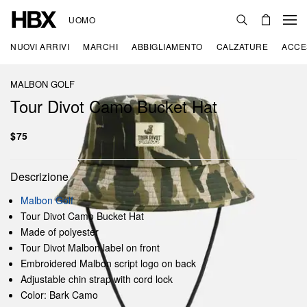
UOMO
NUOVI ARRIVI
MARCHI
ABBIGLIAMENTO
CALZATURE
ACCE
MALBON GOLF
Tour Divot Camo Bucket Hat
$75
Descrizione
Malbon Golf
Tour Divot Camo Bucket Hat
Made of polyester
Tour Divot Malbon label on front
Embroidered Malbon script logo on back
Adjustable chin strap with cord lock
Color: Bark Camo