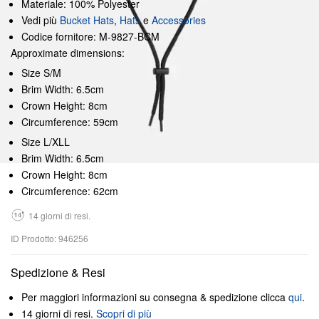
Materiale: 100% Polyester
Vedi più
Bucket Hats
,
Hats
e
Accessories
Codice fornitore: M-9827-BCM
Approximate dimensions:
Size S/M
Brim Width: 6.5cm
Crown Height: 8cm
Circumference: 59cm
Size L/XLL
Brim Width: 6.5cm
Crown Height: 8cm
Circumference: 62cm
14 giorni di resi.
ID Prodotto: 946256
Spedizione & Resi
Per maggiori informazioni su consegna & spedizione clicca
qui
.
14 giorni di resi.
Scopri di più