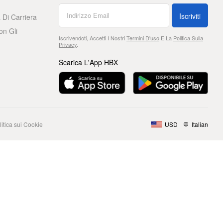
Iscriviti
 Di Carriera
on Gli
Iscrivendoti, Accetti I Nostri
Termini D'uso
E La
Politica Sulla
Privacy
.
Scarica L'App HBX
litica sui Cookie
USD
Italian