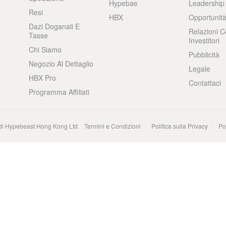
Hypebae
Leadership
Resi
HBX
Opportunità
Dazi Doganali E
Relazioni C
Tasse
Investitori
Chi Siamo
Pubblicità
Negozio Al Dettaglio
Legale
HBX Pro
Contattaci
Programma Affiliati
 di Hypebeast Hong Kong Ltd.
Termini e Condizioni
Politica sulla Privacy
Po