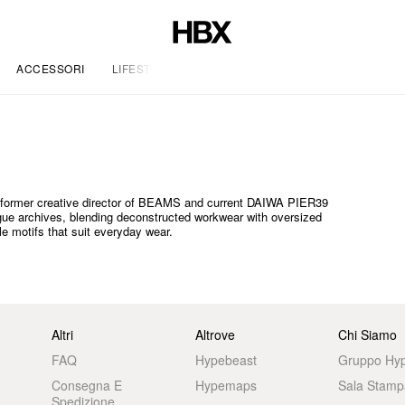
ACCESSORI
LIFESTYLE
 former creative director of BEAMS and current DAIWA PIER39
eague archives, blending deconstructed workwear with oversized
ile motifs that suit everyday wear.
Altri
Altrove
Chi Siamo
FAQ
Hypebeast
Gruppo Hy
Consegna E
Hypemaps
Sala Stamp
Spedizione