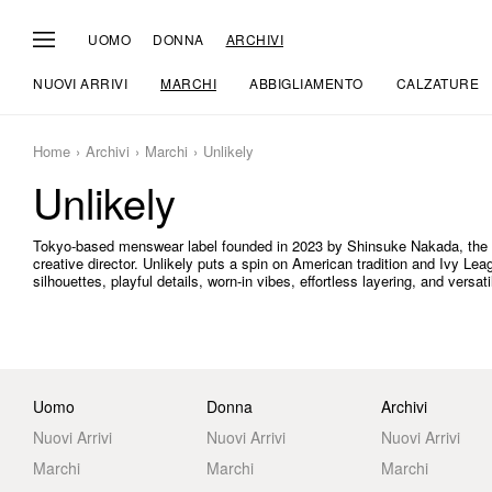
UOMO
DONNA
ARCHIVI
NUOVI ARRIVI
MARCHI
ABBIGLIAMENTO
CALZATURE
Home
Archivi
Marchi
Unlikely
Unlikely
Tokyo-based menswear label founded in 2023 by Shinsuke Nakada, the
creative director. Unlikely puts a spin on American tradition and Ivy L
silhouettes, playful details, worn-in vibes, effortless layering, and versat
Uomo
Donna
Archivi
Nuovi Arrivi
Nuovi Arrivi
Nuovi Arrivi
Marchi
Marchi
Marchi