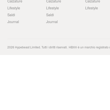
Calzature
Calzature
Calzature
Lifestyle
Lifestyle
Lifestyle
Saldi
Saldi
Journal
Journal
2026
Hypebeast Limited
. Tutti i diritti riservati.
HBX® è un marchio registrato