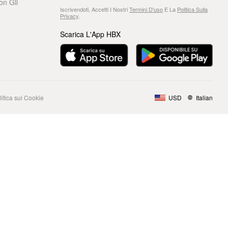
on Gli
Iscrivendoti, Accetti I Nostri
Termini D'uso
E La
Politica Sulla
Privacy
.
Scarica L'App HBX
litica sui Cookie
USD
Italian