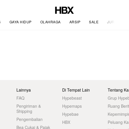
S
GAYA HIDUP
OLAHRAGA
ARSIP
SALE
JURNAL
Lainnya
Di Tempat Lain
Tentang Ka
FAQ
Hypebeast
Grup Hype
Pengiriman &
Hypemaps
Ruang Beri
Shipping
Hypebae
Kepemimpi
Pengembalian
HBX
Peluang Kar
Bea Cukai & Pajak