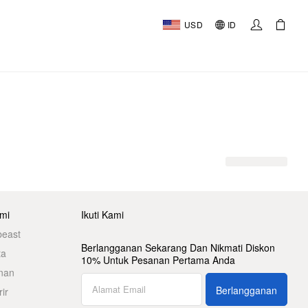
USD
ID
mi
Ikuti Kami
beast
Berlangganan Sekarang Dan Nikmati Diskon
ta
10% Untuk Pesanan Pertama Anda
nan
Berlangganan
ir