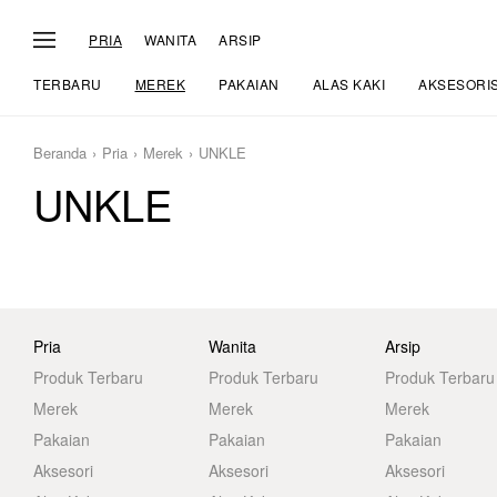
PRIA
WANITA
ARSIP
TERBARU
MEREK
PAKAIAN
ALAS KAKI
AKSESORI
Beranda
Pria
Merek
UNKLE
UNKLE
Pria
Wanita
Arsip
Produk Terbaru
Produk Terbaru
Produk Terbaru
Merek
Merek
Merek
Pakaian
Pakaian
Pakaian
Aksesori
Aksesori
Aksesori