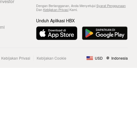
nvestor
Dengan Berlangganan, Anda Menyetujui
Syarat Penggunaan
Dan
Kebijakan Privasi
Kami.
Unduh Aplikasi HBX
ami
Kebijakan Privasi
Kebijakan Cookie
USD
Indonesia