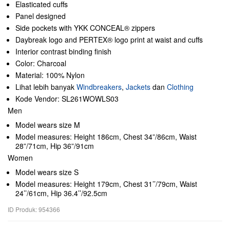
Elasticated cuffs
Panel designed
Side pockets with YKK CONCEAL® zippers
Daybreak logo and PERTEX® logo print at waist and cuffs
Interior contrast binding finish
Color: Charcoal
Material: 100% Nylon
Lihat lebih banyak
Windbreakers
,
Jackets
dan
Clothing
Kode Vendor: SL261WOWLS03
Men
Model wears size M
Model measures: Height 186cm, Chest 34”/86cm, Waist
28”/71cm, Hip 36”/91cm
Women
Model wears size S
Model measures: Height 179cm, Chest 31’’/79cm, Waist
24’’/61cm, Hip 36.4’’/92.5cm
ID Produk: 954366