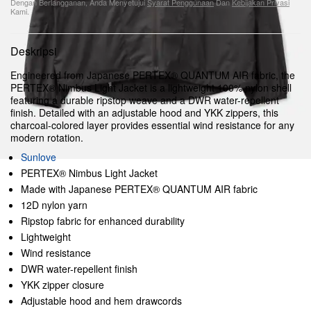
Dengan Berlangganan, Anda Menyetujui
Syarat Penggunaan
Dan
Kebijakan Privasi
Kami.
Deskripsi
Engineered from Japanese PERTEX® QUANTUM AIR fabric, the
PERTEX® Nimbus Light Jacket is a lightweight 100% nylon shell
featuring a durable ripstop weave and a DWR water-repellent
finish. Detailed with an adjustable hood and YKK zippers, this
charcoal-colored layer provides essential wind resistance for any
modern rotation.
Sunlove
PERTEX® Nimbus Light Jacket
Made with Japanese PERTEX® QUANTUM AIR fabric
12D nylon yarn
Ripstop fabric for enhanced durability
Lightweight
Wind resistance
DWR water-repellent finish
YKK zipper closure
Adjustable hood and hem drawcords