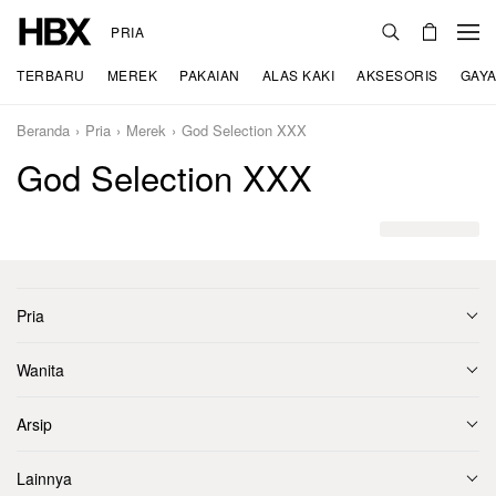
PRIA
TERBARU
MEREK
PAKAIAN
ALAS KAKI
AKSESORIS
GAYA
Beranda
Pria
Merek
God Selection XXX
God Selection XXX
Pria
Wanita
Arsip
Lainnya