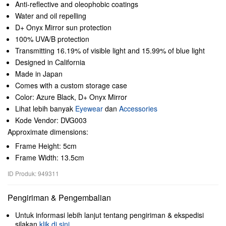
Anti-reflective and oleophobic coatings
Water and oil repelling
D+ Onyx Mirror sun protection
100% UVA/B protection
Transmitting 16.19% of visible light and 15.99% of blue light
Designed in California
Made in Japan
Comes with a custom storage case
Color: Azure Black, D+ Onyx Mirror
Lihat lebih banyak
Eyewear
dan
Accessories
Kode Vendor: DVG003
Approximate dimensions:
Frame Height: 5cm
Frame Width: 13.5cm
ID Produk: 949311
Pengiriman & Pengembalian
Untuk informasi lebih lanjut tentang pengiriman & ekspedisi
silakan
klik di sini
.