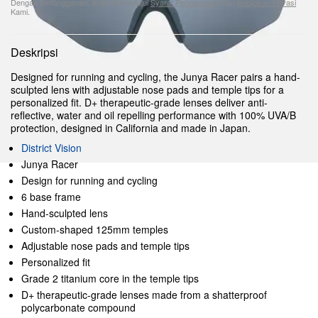
Dengan Berlangganan, Anda Menyetujui
Syarat Penggunaan
Dan
Kebijakan Privasi
Kami.
Deskripsi
Designed for running and cycling, the Junya Racer pairs a hand-
sculpted lens with adjustable nose pads and temple tips for a
personalized fit. D+ therapeutic-grade lenses deliver anti-
reflective, water and oil repelling performance with 100% UVA/B
protection, designed in California and made in Japan.
District Vision
Junya Racer
Design for running and cycling
6 base frame
Hand-sculpted lens
Custom-shaped 125mm temples
Adjustable nose pads and temple tips
Personalized fit
Grade 2 titanium core in the temple tips
D+ therapeutic-grade lenses made from a shatterproof
polycarbonate compound