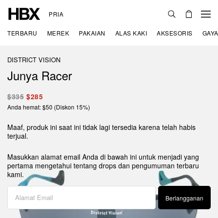
PRIA
TERBARU
MEREK
PAKAIAN
ALAS KAKI
AKSESORIS
GAYA
DISTRICT VISION
Junya Racer
$335
$285
Anda hemat: $50 (Diskon 15%)
Maaf, produk ini saat ini tidak lagi tersedia karena telah habis
terjual.
Masukkan alamat email Anda di bawah ini untuk menjadi yang
pertama mengetahui tentang drops dan pengumuman terbaru
kami.
Berlangganan