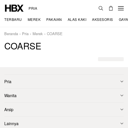
PRIA
TERBARU
MEREK
PAKAIAN
ALAS KAKI
AKSESORIS
GAYA
Beranda
Pria
Merek
COARSE
COARSE
Pria
Wanita
Arsip
Lainnya