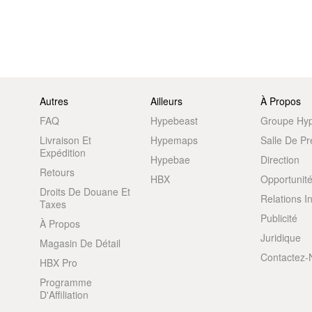
Autres
Ailleurs
À Propos
FAQ
Hypebeast
Groupe Hy
Livraison Et
Hypemaps
Salle De P
Expédition
Hypebae
Direction
Retours
HBX
Opportunité
Droits De Douane Et
Relations I
Taxes
Publicité
À Propos
Juridique
Magasin De Détail
Contactez-
HBX Pro
Programme
D'Affiliation