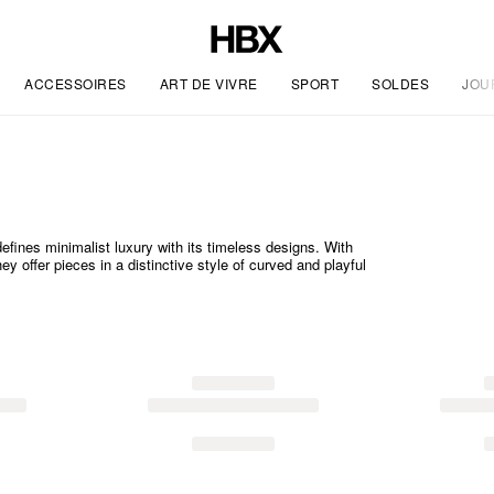
ACCESSOIRES
ART DE VIVRE
SPORT
SOLDES
JOU
fines minimalist luxury with its timeless designs. With
y offer pieces in a distinctive style of curved and playful