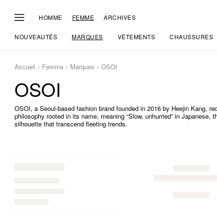
HOMME
FEMME
ARCHIVES
NOUVEAUTÉS
MARQUES
VÊTEMENTS
CHAUSSURES
Accueil
Femme
Marques
OSOI
OSOI
OSOI, a Seoul-based fashion brand founded in 2016 by Heejin Kang, rede
philosophy rooted in its name, meaning “Slow, unhurried” in Japanese, the
silhouette that transcend fleeting trends.