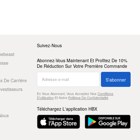
Suivez-Nous
pebeast
Abonnez-Vous Maintenant Et Profitez De 10%
resse
De Réduction Sur Votre Première Commande
S'abonner
s De Carrière
nvestisseurs
En Vous Abonnant, Vous Acceptez Nos
Conditions
D'utilisation
Et Notre
Politique De Confidentialité
.
Téléchargez L'application HBX
Nous