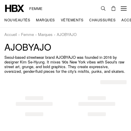
FEMME
NOUVEAUTÉS
MARQUES
VÊTEMENTS
CHAUSSURES
ACC
Accueil
Femme
Marques
AJOBYAJO
AJOBYAJO
Seoul-based streetwear brand AJOBYAJO was founded in 2016 by
designer Kim Se-Hyung. It mixes '90s New York vibes with Seoul's raw
street art, grunge, and bold graphics. They create expressive,
oversized, gender-fluid pieces for the city's misfits, punks, and skaters.