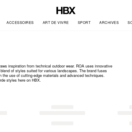
ACCESSOIRES
ART DE VIVRE
SPORT
ARCHIVES
S
draws inspiration from technical outdoor wear. ROA uses innovative
blend of styles suited for various landscapes. The brand fuses
ugh the use of cutting-edge materials and advanced techniques.
rde styles here on HBX.