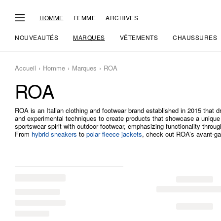
HOMME
FEMME
ARCHIVES
NOUVEAUTÉS
MARQUES
VÊTEMENTS
CHAUSSURES
Accueil
Homme
Marques
ROA
ROA
ROA is an Italian clothing and footwear brand established in 2015 that 
and experimental techniques to create products that showcase a unique 
sportswear spirit with outdoor footwear, emphasizing functionality thro
From
hybrid sneakers
to
polar fleece jackets
, check out ROA’s avant-ga