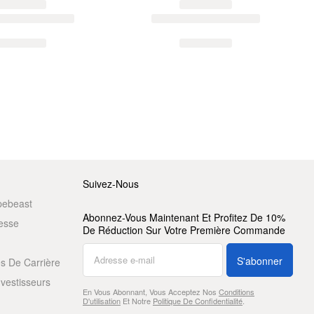
Suivez-Nous
pebeast
Abonnez-Vous Maintenant Et Profitez De 10%
resse
De Réduction Sur Votre Première Commande
S'abonner
s De Carrière
nvestisseurs
En Vous Abonnant, Vous Acceptez Nos
Conditions
D'utilisation
Et Notre
Politique De Confidentialité
.