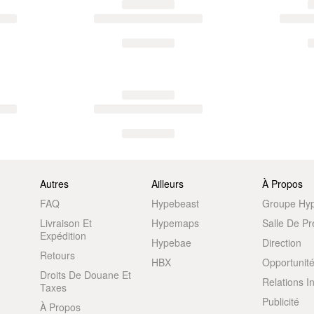
Autres
Ailleurs
À Propos
FAQ
Hypebeast
Groupe Hy
Livraison Et
Hypemaps
Salle De P
Expédition
Hypebae
Direction
Retours
HBX
Opportunité
Droits De Douane Et
Relations I
Taxes
Publicité
À Propos