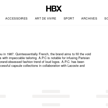
ACCESSOIRES
ART DE VIVRE
SPORT
ARCHIVES
S
 in 1987. Quintessentially French, the brand aims to fill the void
ith impeccable tailoring. A.P.C is notable for infusing Parisian
he brand-obsessed fashion trend of loud logos. A.P.C. has been
ccessful capsule collections in collaboration with Lacoste and