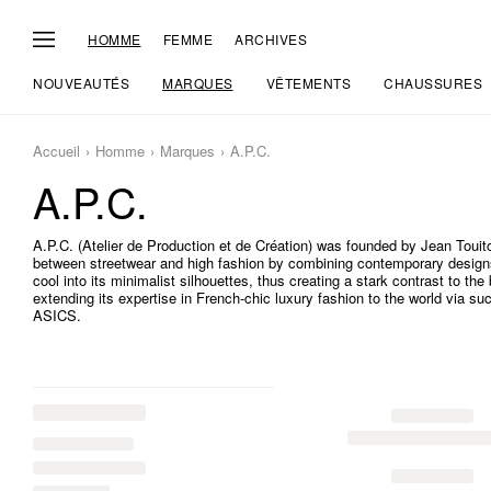
HOMME
FEMME
ARCHIVES
NOUVEAUTÉS
MARQUES
VÊTEMENTS
CHAUSSURES
Accueil
Homme
Marques
A.P.C.
A.P.C.
A.P.C. (Atelier de Production et de Création) was founded by Jean Touitou
between streetwear and high fashion by combining contemporary designs w
cool into its minimalist silhouettes, thus creating a stark contrast to t
extending its expertise in French-chic luxury fashion to the world via su
ASICS.