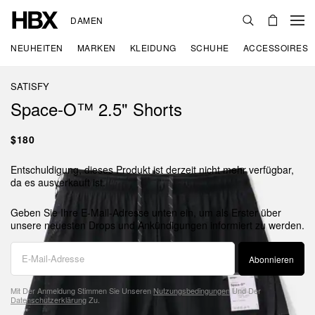
DAMEN
NEUHEITEN
MARKEN
KLEIDUNG
SCHUHE
ACCESSOIRES
SATISFY
Space‑O™ 2.5" Shorts
$180
Entschuldigung, dieses Produkt ist derzeit nicht mehr verfügbar,
da es ausverkauft ist.
Geben Sie Ihre E-Mail-Adresse unten ein, um als Erster über
unsere neuesten Drops und Ankündigungen informiert zu werden.
Abonnieren
Mit Der Anmeldung Stimmen Sie Unseren
Nutzungsbedingungen
Und Der
Datenschutzerklärung
Zu.