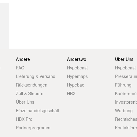
Andere
Anderswo
Über Uns
n
FAQ
Hypebeast
Hypebeast
Lieferung & Versand
Hypemaps
Presserau
Rücksendungen
Hypebae
Führung
Zoll & Steuern
HBX
Karrieremö
Über Uns
Investoren
Einzelhandelsgeschäft
Werbung
HBX Pro
Rechtliche
Partnerprogramm
Kontaktier