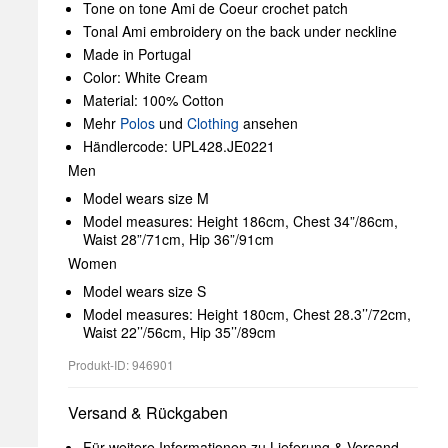
Tone on tone Ami de Coeur crochet patch
Tonal Ami embroidery on the back under neckline
Made in Portugal
Color: White Cream
Material: 100% Cotton
Mehr
Polos
und
Clothing
ansehen
Händlercode: UPL428.JE0221
Men
Model wears size M
Model measures: Height 186cm, Chest 34”/86cm,
Waist 28”/71cm, Hip 36”/91cm
Women
Model wears size S
Model measures: Height 180cm, Chest 28.3’’/72cm,
Waist 22’’/56cm, Hip 35’’/89cm
Produkt-ID: 946901
Versand & Rückgaben
Für weitere Informationen zu Lieferung & Versand