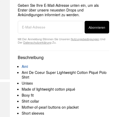
Geben Sie Ihre E-Mail-Adresse unten ein, um als
Erster über unsere neuesten Drops und
Ankündigungen informiert zu werden.
Abonnieren
Mit Der Anmeldung Stimmen Sie Unseren
Nutzungsbedingungen
Und
Der
Datenschutzerklärung
Zu.
Beschreibung
Ami
Ami De Coeur Super Lightweight Cotton Piqué Polo
Shirt
Unisex
Made of lightweight cotton piqué
Boxy fit
Shirt collar
Mother-of-pearl buttons on placket
Short sleeves