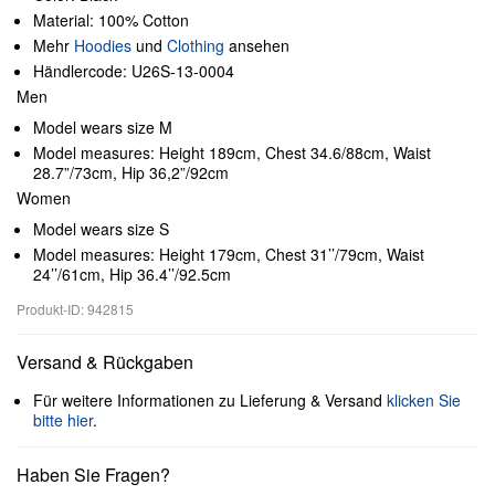
Material: 100% Cotton
Mehr
Hoodies
und
Clothing
ansehen
Händlercode: U26S-13-0004
Men
Model wears size M
Model measures: Height 189cm, Chest 34.6/88cm, Waist
28.7”/73cm, Hip 36,2”/92cm
Women
Model wears size S
Model measures: Height 179cm, Chest 31’’/79cm, Waist
24’’/61cm, Hip 36.4’’/92.5cm
Produkt-ID: 942815
Versand & Rückgaben
Für weitere Informationen zu Lieferung & Versand
klicken Sie
bitte hier
.
Haben Sie Fragen?