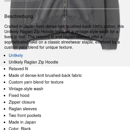
Beschreibung
Crafted in Japan from dense-knit brushed-back 100% cotton, this
Unlikely Raglan Zip Hoodie features a vintage-style wash for a
lived-in feel. The relaxed fit and raglan sleeves offer a
sophisticated take on a classic streetwear staple, elevated by a
custom yarn blend for unique texture.
Unlikely
Unlikely Raglan Zip Hoodie
Relaxed fit
Made of dense-knit brushed-back fabric
Custom yarn blend for texture
Vintage-style wash
Fixed hood
Zipper closure
Raglan sleeves
Two front pockets
Made in Japan
Color: Black