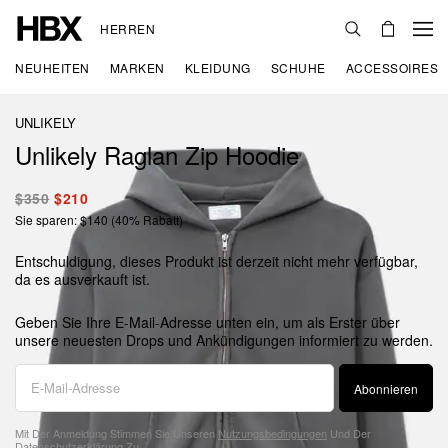
HERREN
NEUHEITEN
MARKEN
KLEIDUNG
SCHUHE
ACCESSOIRES
UNLIKELY
Unlikely Raglan Zip Hoodie
$350
$210
Sie sparen: $140 (40% Rabatt)
Entschuldigung, dieses Produkt ist derzeit nicht mehr verfügbar,
da es ausverkauft ist.
Geben Sie Ihre E-Mail-Adresse unten ein, um als Erster über
unsere neuesten Drops und Ankündigungen informiert zu werden.
Abonnieren
Mit Der Anmeldung Stimmen Sie Unseren
Nutzungsbedingungen
Und Der
Datenschutzerklärung
Zu.