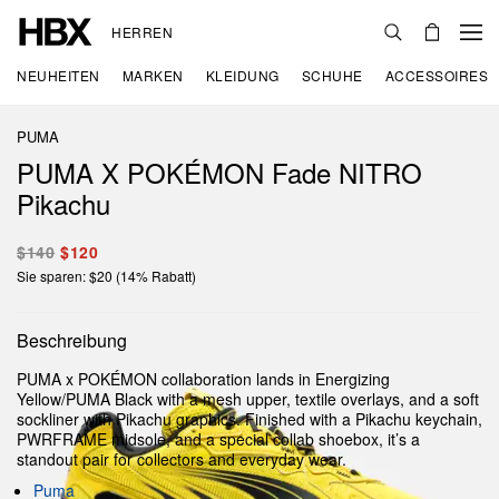
HERREN
NEUHEITEN
MARKEN
KLEIDUNG
SCHUHE
ACCESSOIRES
PUMA
PUMA X POKÉMON Fade NITRO
Pikachu
$140
$120
Sie sparen: $20 (14% Rabatt)
Beschreibung
PUMA x POKÉMON collaboration lands in Energizing
Yellow/PUMA Black with a mesh upper, textile overlays, and a soft
sockliner with Pikachu graphics. Finished with a Pikachu keychain,
PWRFRAME midsole, and a special collab shoebox, it’s a
standout pair for collectors and everyday wear.
Puma