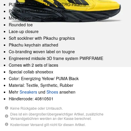
PUMA x POKÉMON Fade NITRO Pikachu
PUMA x POKÉMON collaboration
Mesh upper with textile overlays
Rounded toe
Lace-up closure
Soft sockliner with Pikachu graphics
Pikachu keychain attached
Co-branding woven label on tougne
Engineered midsole 3D frame system PWRFRAME
Comes with 2 sets of laces
Special collab shosebox
Color: Energizing Yellow/ PUMA Black
Material: Textile, Synthetic, Rubber
Mehr
Sneakers
und
Shoes
ansehen
Händlercode: 40810501
Keine Rückgabe oder Umtausch.
Dies ist ein übergroßer/übergewichtiger Artikel, zusätzliche
Versandgebühren werden an der Kasse berechnet.
Kostenloser Versand gilt nicht für diesen Artikel.